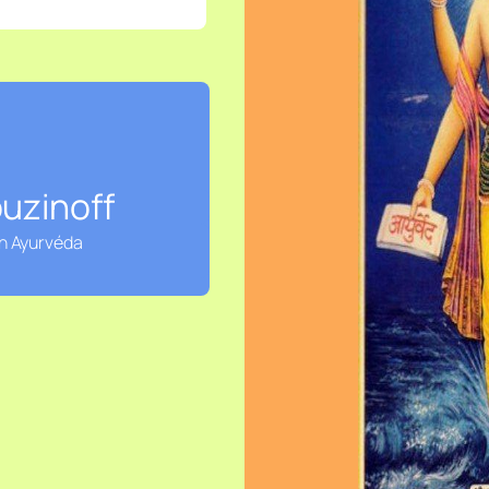
ouzinoff
en Ayurvéda