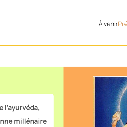
À venir
Pr
e l’ayurvéda,
nne millénaire