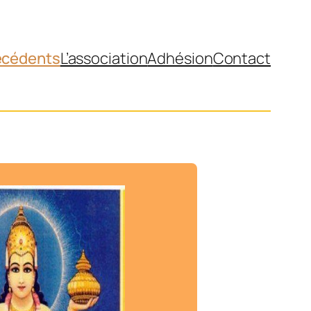
écédents
L’association
Adhésion
Contact